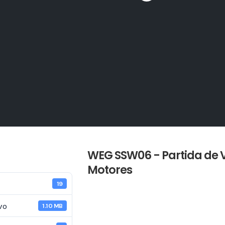
WEG SSW06 - Partida de 
Motores
19
vo
1.10 MB