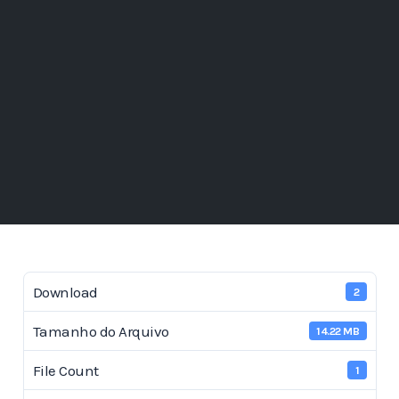
Download
2
Tamanho do Arquivo
14.22 MB
File Count
1