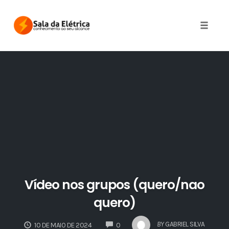
Skip
to
Toggle 
content
Vídeo nos grupos (quero/nao
quero)
COMMENTS
BY
GABRIEL SILVA
10 DE MAIO DE 2024
0