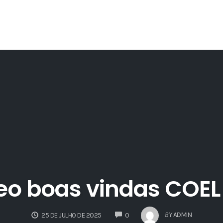
eo boas vindas COEL
COMMENTS
BY
ADMIN
25 DE JULHO DE 2025
0