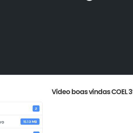
Video boas vindas COEL 3
2
vo
15.13 MB