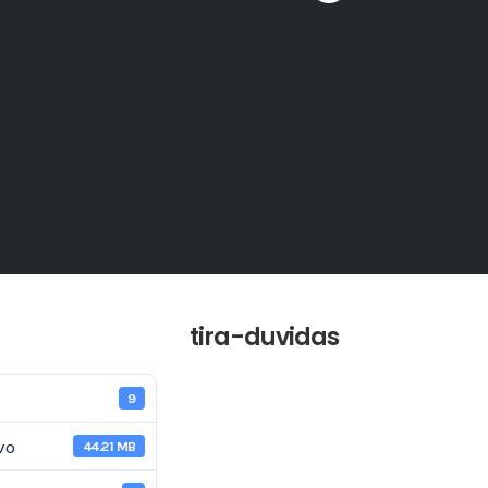
tira-duvidas
9
vo
44.21 MB