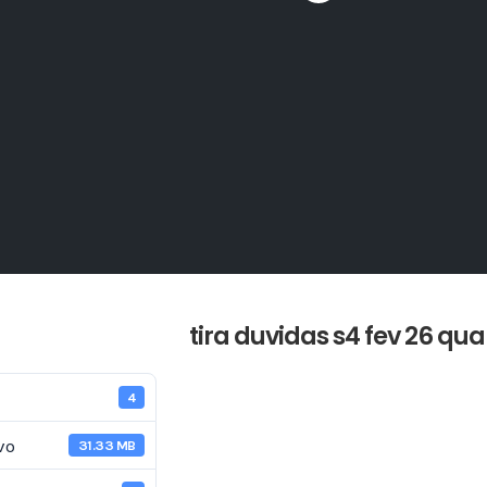
tira duvidas s4 fev 26 qua
4
vo
31.33 MB