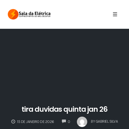
Skip
to
Toggle 
content
tira duvidas quinta jan 26
COMMENTS
BY
GABRIEL SILVA
15 DE JANEIRO DE 2026
0