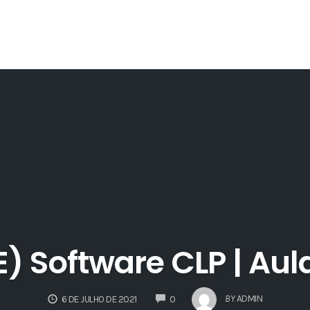
E) Software CLP | Aul
COMMENTS
BY
ADMIN
6 DE JULHO DE 2021
0