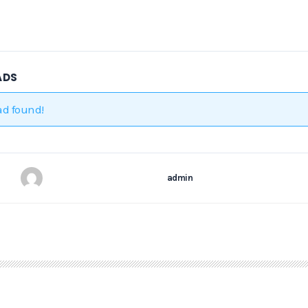
ADS
ad found!
admin