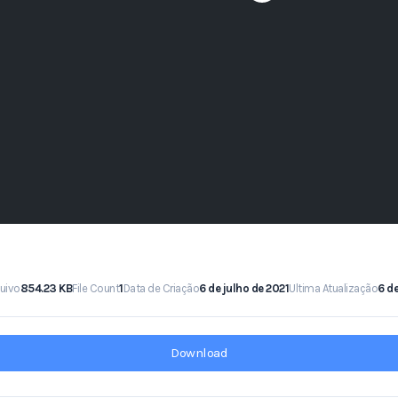
uivo
854.23 KB
File Count
1
Data de Criação
6 de julho de 2021
Ultima Atualização
6 de
Download