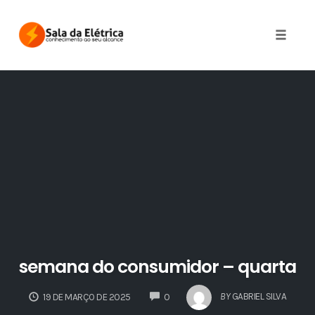
Skip
to
Toggle 
content
semana do consumidor – quarta
COMMENTS
BY
GABRIEL SILVA
19 DE MARÇO DE 2025
0