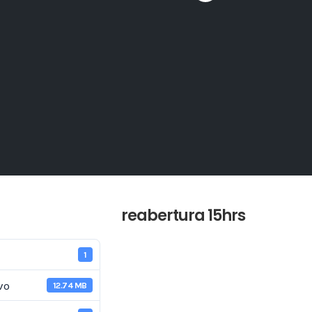
reabertura 15hrs
1
vo
12.74 MB