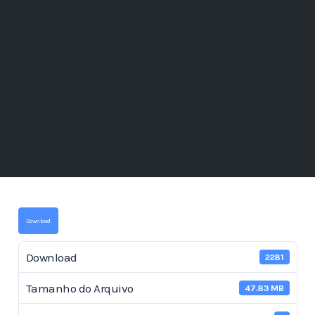
Download
Download
2281
Tamanho do Arquivo
47.83 MB