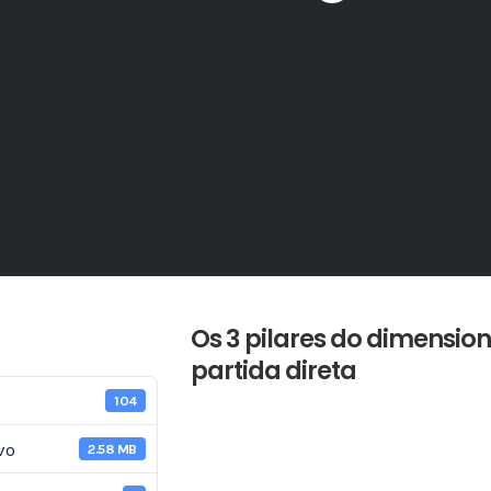
Os 3 pilares do dimensi
partida direta
104
vo
2.58 MB