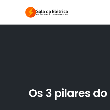
Skip
to
content
Os 3 pilares d