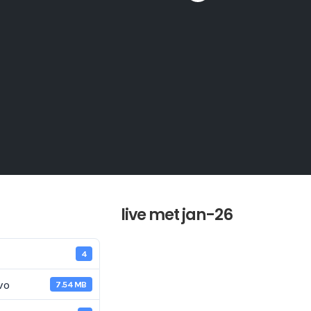
live met jan-26
4
vo
7.54 MB