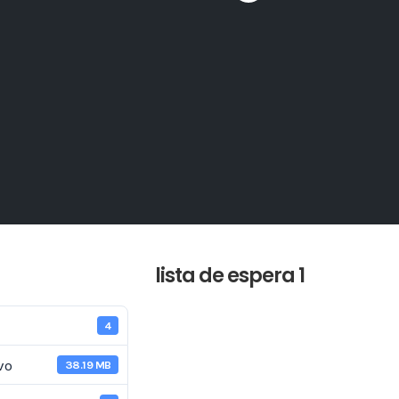
lista de espera 1
4
vo
38.19 MB