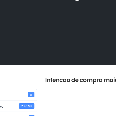
Intencao de compra mai
8
vo
7.25 MB