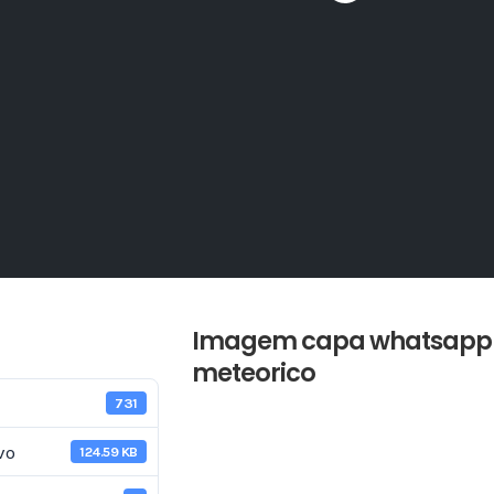
Imagem capa whatsapp -
meteorico
731
vo
124.59 KB