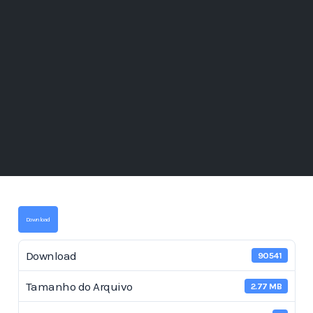
Download
Download
90541
Tamanho do Arquivo
2.77 MB