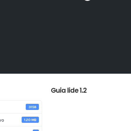
Guia lide 1.2
3158
vo
1.20 MB