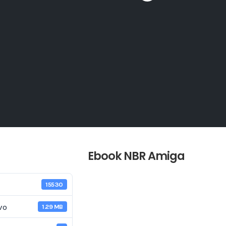
Ebook NBR Amiga
15530
vo
1.29 MB