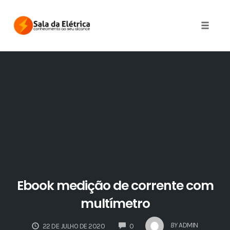
Skip
to
Toggle 
content
Ebook medição de corrente com
multímetro
COMMENTS
BY
ADMIN
22 DE JULHO DE 2020
0