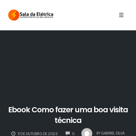
Skip
to
Toggle 
content
Ebook Como fazer uma boa visita
técnica
COMMENTS
BY
GABRIEL SILVA
11 DE OUTUBRO DE 2023
0