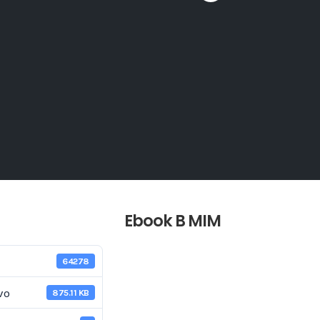
Ebook B MIM
64278
vo
875.11 KB