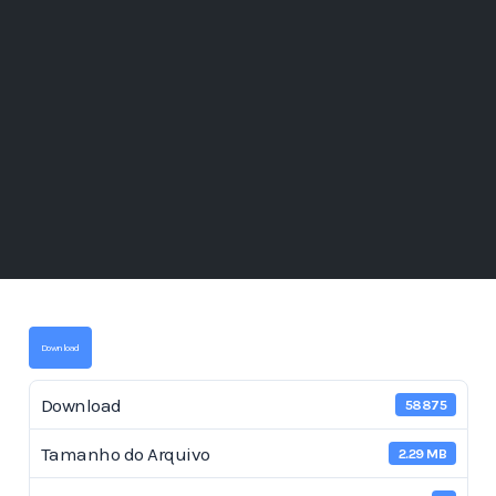
Download
Download
58875
Tamanho do Arquivo
2.29 MB