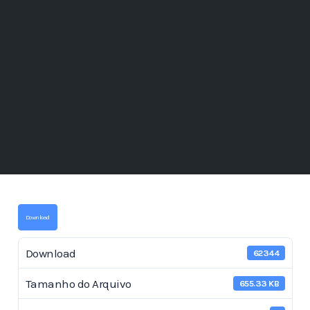
Download
Download
62344
Tamanho do Arquivo
655.33 KB