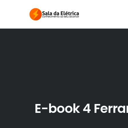
Skip
to
content
E-book 4 Ferr