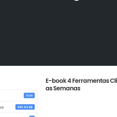
E-book 4 Ferramentas Cl
as Semanas
1134
vo
681.30 KB