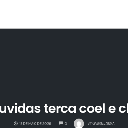
uvidas terca coel e c
COMMENTS
BY
GABRIEL SILVA
19 DE MAIO DE 2026
0