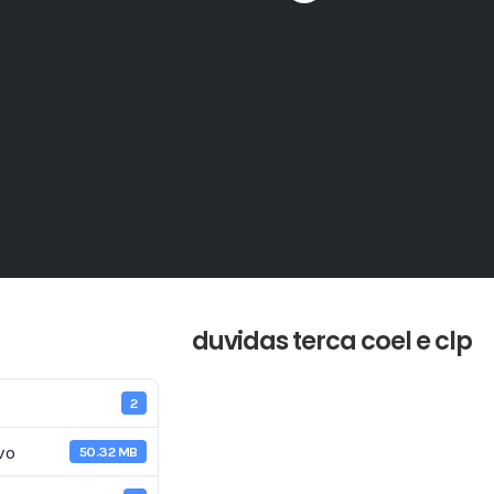
duvidas terca coel e clp
2
vo
50.32 MB