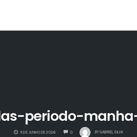
das-periodo-manha-
COMMENTS
BY
GABRIEL SILVA
11 DE JUNHO DE 2026
0