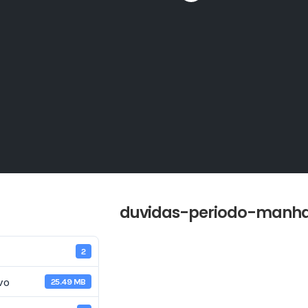
duvidas-periodo-manha
2
vo
25.49 MB