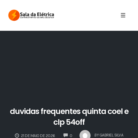
Skip
to
Toggle 
content
duvidas frequentes quinta coel e
clp 54off
COMMENTS
BY
GABRIEL SILVA
21 DE MAIO DE 2026
0