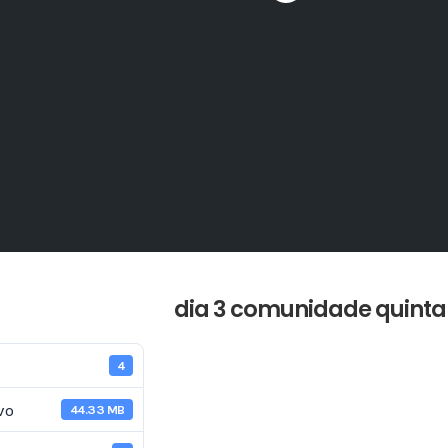
dia 3 comunidade quinta 
4
vo
44.33 MB