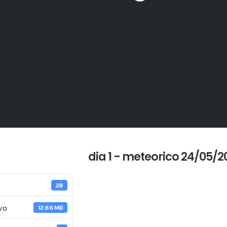
dia 1 - meteorico 24/05/2
28
vo
12.86 MB