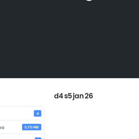
d4 s5 jan 26
4
vo
5.70 MB