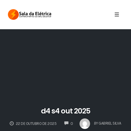
Skip
to
Toggle 
content
d4 s4 out 2025
COMMENTS
BY
GABRIEL SILVA
22 DE OUTUBRO DE 2025
0