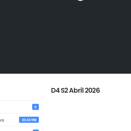
D4 S2 Abril 2026
5
vo
35.52 MB