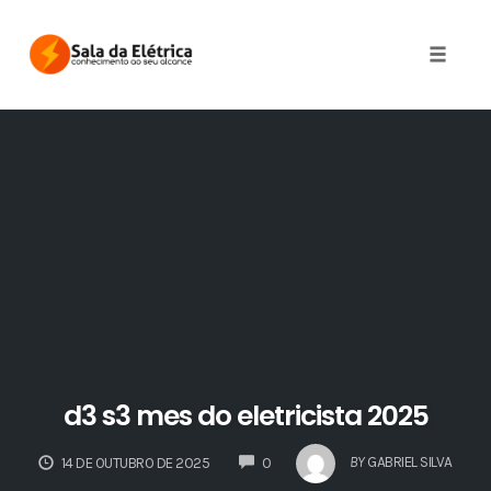
Skip
to
Toggle 
content
d3 s3 mes do eletricista 2025
COMMENTS
BY
GABRIEL SILVA
14 DE OUTUBRO DE 2025
0