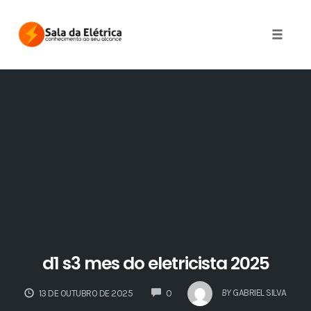
Skip
to
Toggle 
content
d1 s3 mes do eletricista 2025
COMMENTS
BY
GABRIEL SILVA
13 DE OUTUBRO DE 2025
0