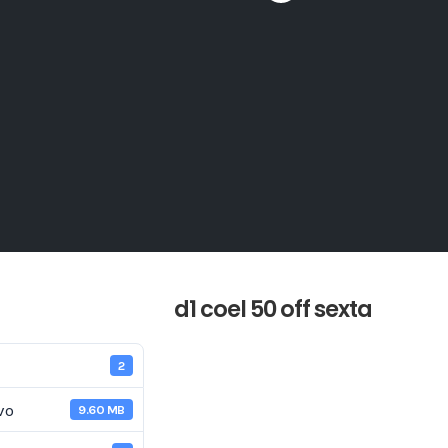
d1 coel 50 off sexta
2
vo
9.60 MB