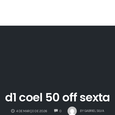
d1 coel 50 off sexta
COMMENTS
BY
GABRIEL SILVA
4 DE MARÇO DE 2026
0