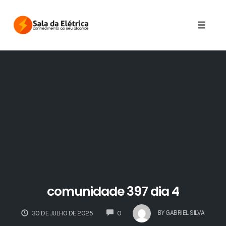
Skip
to
Toggle 
content
comunidade 397 dia 4
COMMENTS
BY
GABRIEL SILVA
30 DE JULHO DE 2025
0