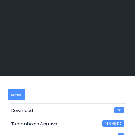
Download
Download
70
Tamanho do Arquivo
154.48 KB