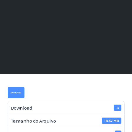
Download
Download
3
Tamanho do Arquivo
18.57 MB