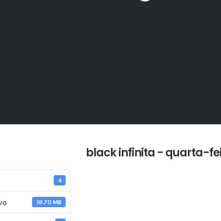
black infinita - quarta-fe
4
vo
19.70 MB