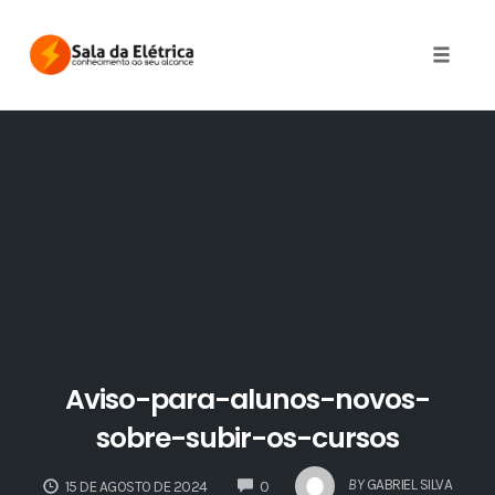
Skip
to
Toggle 
content
Aviso-para-alunos-novos-
sobre-subir-os-cursos
COMMENTS
BY
GABRIEL SILVA
15 DE AGOSTO DE 2024
0