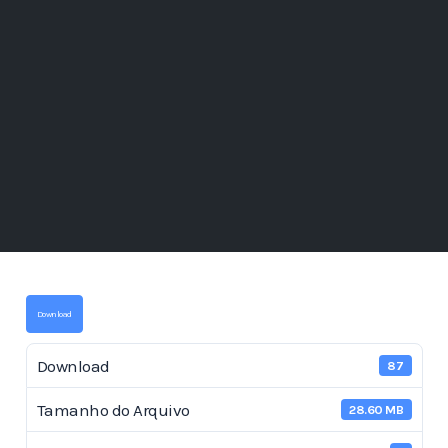
Download
Download
87
Tamanho do Arquivo
28.60 MB