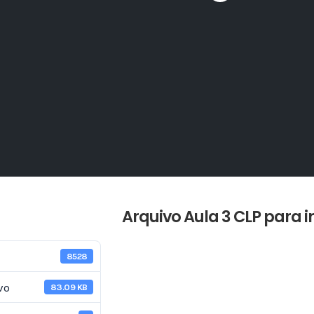
Arquivo Aula 3 CLP para i
8528
vo
83.09 KB