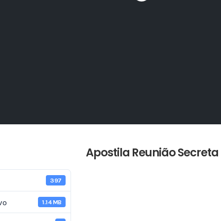
Apostila Reunião Secreta
397
vo
1.14 MB