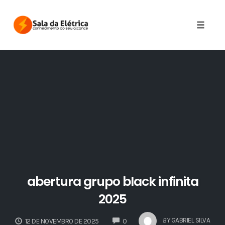
Skip
to
Toggle 
content
abertura grupo black infinita
2025
COMMENTS
BY
GABRIEL SILVA
12 DE NOVEMBRO DE 2025
0