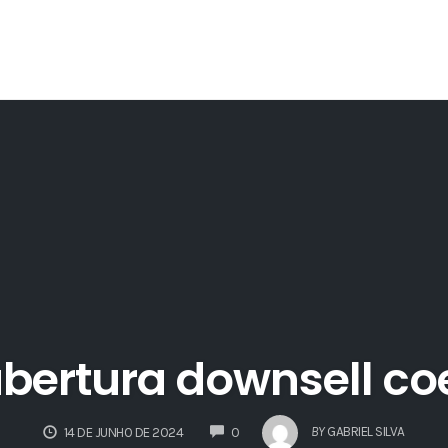
bertura downsell co
COMMENTS
BY
GABRIEL SILVA
14 DE JUNHO DE 2024
0