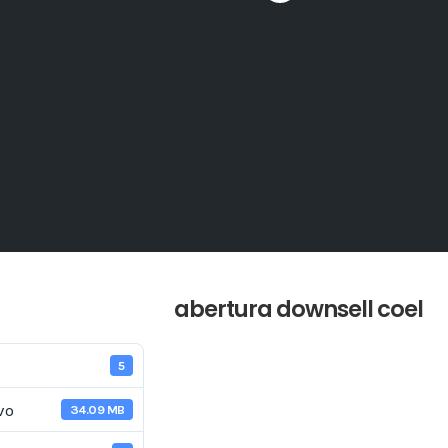
abertura downsell coel
5
vo
34.09 MB